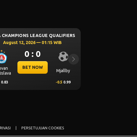
A CHAMPIONS LEAGUE QUALIFIERS
UEFA CHAMPIONS LEA
August 12, 2026 — 01:15 WIB
August 11, 2026 —
0 : 0
0 : 
Next
BET NOW
BET NO
ovan
Mjallby
Bodo Glimt
islava
5
0.83
-0.5
0.99
0.75
0.82
RIVASI
|
PERSETUJUAN COOKIES