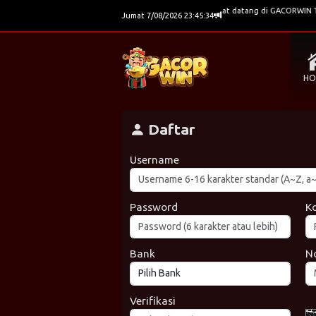
Selamat datang di GACORWIN T
Jumat 7/08/2026 23:45:34
HO
Daftar
Username
Password
K
Bank
N
Verifikasi