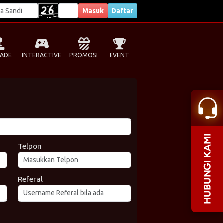
Masuk
Daftar
ADE
INTERACTIVE
PROMOSI
EVENT
Telpon
Referal