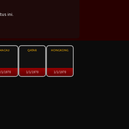
us ini.
MACAU
QATAR
HONGKONG
/1/1970
1/1/1970
1/1/1970